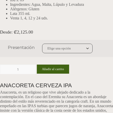
Ingredientes: Agua, Malta, Lúpulo y Levadura
Alérgenos: Gluten
Lata 355 ml.
Venta 1, 4, 12 y 24 uds.
Desde:
₡
2,125.00
Presentación
Anacoreta
Añadir al carrito
American
IPA
Vol/Alc
ANACORETA CERVEZA IPA
7%
cantidad
Anacoreta, es un religioso que vive alejado dedicado a la
contemplación. En el caso del Eremita su Anacoreta es un abordaje
distinto del estilo más reverenciado en la categoría craft. En un mundo
empeñado en las IPAS turbias que parecen jugos de naranja, Anacoreta
insiste con la versión clásica de la costa oeste de los estados unidos,